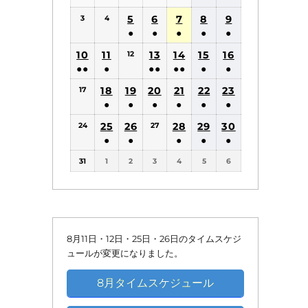
(1
(1
5
6
7
8
9
3
4
件
件
●
●
●
●
●
の
の
(1
(1
(1
(1
(1
10
11
13
14
15
16
12
イ
イ
件
件
件
件
件
●●
●
●●
●●
●
●
ベ
ベ
の
の
の
の
の
(2
(1
(2
(2
(1
(1
18
19
20
21
22
ン
23
ン
17
イ
イ
イ
イ
イ
件
件
件
件
件
件
●
●
●
●
●
●
ト)
ト)
ベ
ベ
ベ
ベ
ベ
の
の
の
の
の
の
(1
(1
(1
(1
(1
(1
25
26
ン
ン
28
ン
29
ン
30
ン
24
27
イ
イ
イ
イ
イ
イ
件
件
件
件
件
件
●
●
●
●
●
ト)
ト)
ト)
ト)
ト)
ベ
ベ
ベ
ベ
ベ
ベ
の
の
の
の
の
の
(1
(1
(1
(1
(1
ン
ン
ン
ン
ン
ン
31
1
2
3
4
5
6
イ
イ
イ
イ
イ
イ
件
件
件
件
件
ト)
ト)
ト)
ト)
ト)
ト)
ベ
ベ
ベ
ベ
ベ
ベ
の
の
の
の
の
ン
ン
ン
ン
ン
ン
イ
イ
イ
イ
イ
ト)
ト)
ト)
ト)
ト)
ト)
ベ
ベ
ベ
ベ
ベ
ン
ン
ン
ン
ン
8月11日・12日・25日・26日のタイムスケジ
ト)
ト)
ト)
ト)
ト)
ュールが変更になりました。
8月タイムスケジュール