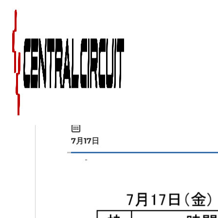
My Calendar
7月17日
-