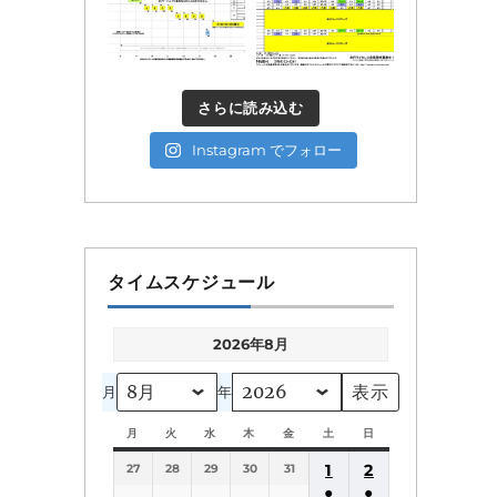
さらに読み込む
Instagram でフォロー
タイムスケジュール
2026年8月
月
年
月
月
火
火
水
水
木
木
金
金
土
土
日
日
曜
曜
曜
曜
曜
曜
曜
1
2
27
日
28
日
29
日
30
日
31
日
日
日
●
●