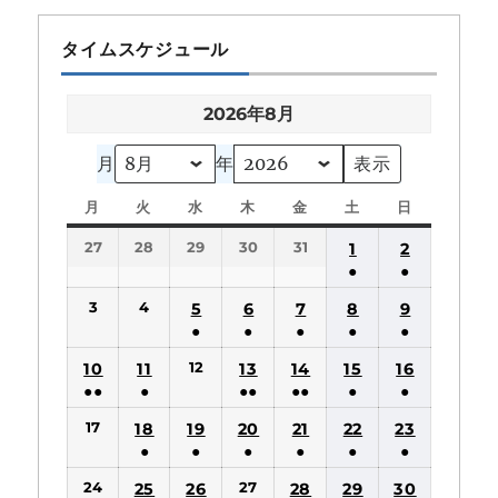
タイムスケジュール
2026年8月
月
年
月
月
火
火
水
水
木
木
金
金
土
土
日
日
曜
曜
曜
曜
曜
曜
曜
27
28
29
30
31
1
2
日
日
日
日
日
日
日
●
●
(1
(1
3
4
5
6
7
8
9
件
件
●
●
●
●
●
の
の
(1
(1
(1
(1
(1
12
10
11
13
14
15
16
イ
イ
件
件
件
件
件
●●
●
●●
●●
●
●
ベ
ベ
の
の
の
の
の
(2
(1
(2
(2
(1
(1
ン
ン
17
18
19
20
21
22
23
イ
イ
イ
イ
イ
件
件
件
件
件
件
ト)
ト)
●
●
●
●
●
●
ベ
ベ
ベ
ベ
ベ
の
の
の
の
の
の
(1
(1
(1
(1
(1
(1
ン
ン
ン
ン
ン
24
27
25
26
28
29
30
イ
イ
イ
イ
イ
イ