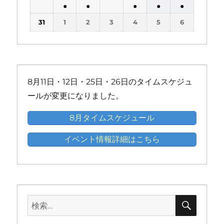
件
件
件
件
件
件
ト)
ト)
ト)
ト)
ト)
●
●
●
●
●
ベ
ベ
ベ
ベ
ベ
ベ
の
の
の
の
の
の
(1
(1
(1
(1
(1
ン
ン
ン
ン
ン
ン
31
1
2
3
4
5
6
イ
イ
イ
イ
イ
イ
件
件
件
件
件
ト)
ト)
ト)
ト)
ト)
ト)
ベ
ベ
ベ
ベ
ベ
ベ
の
の
の
の
の
ン
ン
ン
ン
ン
ン
イ
イ
イ
イ
イ
ト)
ト)
ト)
ト)
ト)
ト)
ベ
ベ
ベ
ベ
ベ
ン
ン
ン
ン
ン
8月11日・12日・25日・26日のタイムスケジュ
ト)
ト)
ト)
ト)
ト)
ールが変更になりました。
8月タイムスケジュール
イベント情報詳細はこちら
検
検
索
索: