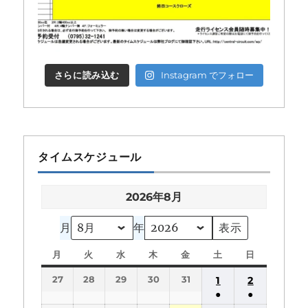
さらに読み込む
Instagram でフォロー
タイムスケジュール
2026年8月
月
年
月
月
火
火
水
水
木
木
金
金
土
土
日
日
曜
曜
曜
曜
曜
曜
曜
27
28
29
30
31
1
2
日
日
日
日
日
日
日
●
●