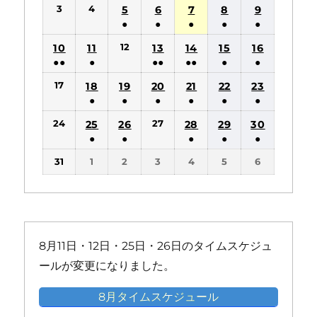
(1
(1
3
4
5
6
7
8
9
件
件
●
●
●
●
●
の
の
(1
(1
(1
(1
(1
12
10
11
13
14
15
16
イ
イ
件
件
件
件
件
●●
●
●●
●●
●
●
ベ
ベ
の
の
の
の
の
(2
(1
(2
(2
(1
(1
ン
ン
17
18
19
20
21
22
23
イ
イ
イ
イ
イ
件
件
件
件
件
件
ト)
ト)
●
●
●
●
●
●
ベ
ベ
ベ
ベ
ベ
の
の
の
の
の
の
(1
(1
(1
(1
(1
(1
ン
ン
ン
ン
ン
24
27
25
26
28
29
30
イ
イ
イ
イ
イ
イ
件
件
件
件
件
件
ト)
ト)
ト)
ト)
ト)
●
●
●
●
●
ベ
ベ
ベ
ベ
ベ
ベ
の
の
の
の
の
の
(1
(1
(1
(1
(1
ン
ン
ン
ン
ン
ン
31
1
2
3
4
5
6
イ
イ
イ
イ
イ
イ
件
件
件
件
件
ト)
ト)
ト)
ト)
ト)
ト)
ベ
ベ
ベ
ベ
ベ
ベ
の
の
の
の
の
ン
ン
ン
ン
ン
ン
イ
イ
イ
イ
イ
ト)
ト)
ト)
ト)
ト)
ト)
ベ
ベ
ベ
ベ
ベ
ン
ン
ン
ン
ン
8月11日・12日・25日・26日のタイムスケジュ
ト)
ト)
ト)
ト)
ト)
ールが変更になりました。
8月タイムスケジュール