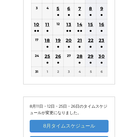
(1
(1
5
6
7
8
9
3
4
件
件
●
●
●
●
●
の
の
(1
(1
(1
(1
(1
10
11
13
14
15
16
12
イ
イ
件
件
件
件
件
●●
●
●●
●●
●
●
ベ
ベ
の
の
の
の
の
(2
(1
(2
(2
(1
(1
18
19
20
21
22
ン
23
ン
17
イ
イ
イ
イ
イ
件
件
件
件
件
件
●
●
●
●
●
●
ト)
ト)
ベ
ベ
ベ
ベ
ベ
の
の
の
の
の
の
(1
(1
(1
(1
(1
(1
25
26
ン
ン
28
ン
29
ン
30
ン
24
27
イ
イ
イ
イ
イ
イ
件
件
件
件
件
件
●
●
●
●
●
ト)
ト)
ト)
ト)
ト)
ベ
ベ
ベ
ベ
ベ
ベ
の
の
の
の
の
の
(1
(1
(1
(1
(1
ン
ン
ン
ン
ン
ン
31
1
2
3
4
5
6
イ
イ
イ
イ
イ
イ
件
件
件
件
件
ト)
ト)
ト)
ト)
ト)
ト)
ベ
ベ
ベ
ベ
ベ
ベ
の
の
の
の
の
ン
ン
ン
ン
ン
ン
イ
イ
イ
イ
イ
ト)
ト)
ト)
ト)
ト)
ト)
ベ
ベ
ベ
ベ
ベ
ン
ン
ン
ン
ン
8月11日・12日・25日・26日のタイムスケジ
ト)
ト)
ト)
ト)
ト)
ュールが変更になりました。
8月タイムスケジュール