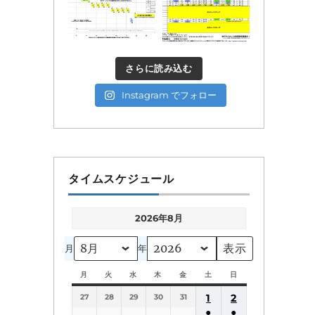
さらに読み込む
Instagram でフォロー
タイムスケジュール
2026年8月
月
年
月
月
火
火
水
水
木
木
金
金
土
土
日
日
曜
曜
曜
曜
曜
曜
曜
1
2
27
日
28
日
29
日
30
日
31
日
日
日
●
●