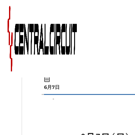
My Calendar
6月7日
-