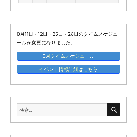
件
件
件
件
件
ト)
ト)
ト)
ト)
ト)
ト)
ベ
ベ
ベ
ベ
ベ
ベ
の
の
の
の
の
ン
ン
ン
ン
ン
ン
イ
イ
イ
イ
イ
ト)
ト)
ト)
ト)
ト)
ト)
ベ
ベ
ベ
ベ
ベ
ン
ン
ン
ン
ン
8月11日・12日・25日・26日のタイムスケジュ
ト)
ト)
ト)
ト)
ト)
ールが変更になりました。
8月タイムスケジュール
イベント情報詳細はこちら
検
検
索
索: