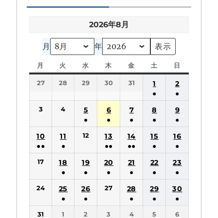
2026年8月
月
年
月
月
火
火
水
水
木
木
金
金
土
土
日
日
曜
曜
曜
曜
曜
曜
曜
27
28
29
30
31
1
2
日
日
日
日
日
日
日
●
●
(1
(1
3
4
5
6
7
8
9
件
件
●
●
●
●
●
の
の
(1
(1
(1
(1
(1
12
10
11
13
14
15
16
イ
イ
件
件
件
件
件
●●
●
●●
●●
●
●
ベ
ベ
の
の
の
の
の
(2
(1
(2
(2
(1
(1
ン
ン
17
18
19
20
21
22
23
イ
イ
イ
イ
イ
件
件
件
件
件
件
ト)
ト)
●
●
●
●
●
●
ベ
ベ
ベ
ベ
ベ
の
の
の
の
の
の
(1
(1
(1
(1
(1
(1
ン
ン
ン
ン
ン
24
27
25
26
28
29
30
イ
イ
イ
イ
イ
イ
件
件
件
件
件
件
ト)
ト)
ト)
ト)
ト)
●
●
●
●
●
ベ
ベ
ベ
ベ
ベ
ベ
の
の
の
の
の
の
(1
(1
(1
(1
(1
ン
ン
ン
ン
ン
ン
31
1
2
3
4
5
6
イ
イ
イ
イ
イ
イ