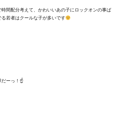
で時間配分考えて、かわいいあの子にロックオンの事ば
でる若者はクールな子が多いです
だーっ！☝️
。
。