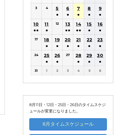
(1
(1
5
6
7
8
9
3
4
件
件
●
●
●
●
●
の
の
(1
(1
(1
(1
(1
10
11
13
14
15
16
12
イ
イ
件
件
件
件
件
●●
●
●●
●●
●
●
ベ
ベ
の
の
の
の
の
(2
(1
(2
(2
(1
(1
18
19
20
21
22
ン
23
ン
17
イ
イ
イ
イ
イ
件
件
件
件
件
件
●
●
●
●
●
●
ト)
ト)
ベ
ベ
ベ
ベ
ベ
の
の
の
の
の
の
(1
(1
(1
(1
(1
(1
25
26
ン
ン
28
ン
29
ン
30
ン
24
27
イ
イ
イ
イ
イ
イ
件
件
件
件
件
件
●
●
●
●
●
ト)
ト)
ト)
ト)
ト)
ベ
ベ
ベ
ベ
ベ
ベ
の
の
の
の
の
の
(1
(1
(1
(1
(1
ン
ン
ン
ン
ン
ン
31
1
2
3
4
5
6
イ
イ
イ
イ
イ
イ
件
件
件
件
件
ト)
ト)
ト)
ト)
ト)
ト)
ベ
ベ
ベ
ベ
ベ
ベ
の
の
の
の
の
ン
ン
ン
ン
ン
ン
イ
イ
イ
イ
イ
ト)
ト)
ト)
ト)
ト)
ト)
ベ
ベ
ベ
ベ
ベ
ン
ン
ン
ン
ン
8月11日・12日・25日・26日のタイムスケジ
ト)
ト)
ト)
ト)
ト)
ュールが変更になりました。
8月タイムスケジュール