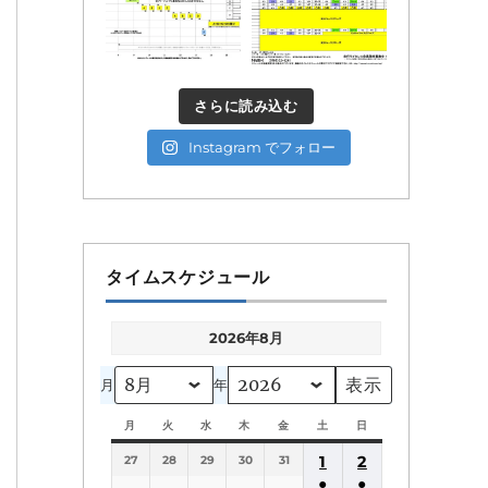
さらに読み込む
Instagram でフォロー
タイムスケジュール
2026年8月
月
年
月
月
火
火
水
水
木
木
金
金
土
土
日
日
曜
曜
曜
曜
曜
曜
曜
1
2
27
日
28
日
29
日
30
日
31
日
日
日
●
●