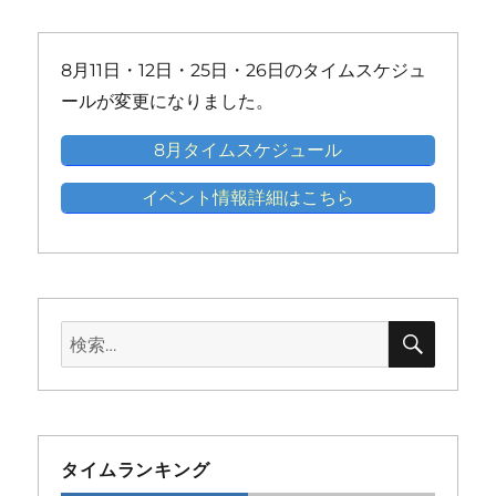
イ
イ
イ
イ
イ
ト)
ト)
ト)
ト)
ト)
ト)
ベ
ベ
ベ
ベ
ベ
ン
ン
ン
ン
ン
8月11日・12日・25日・26日のタイムスケジュ
ト)
ト)
ト)
ト)
ト)
ールが変更になりました。
8月タイムスケジュール
イベント情報詳細はこちら
検
検
索
索:
タイムランキング