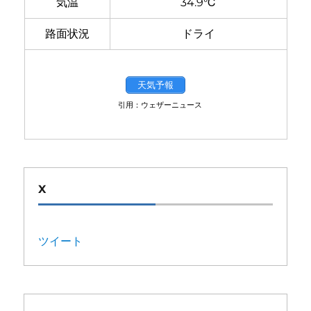
気温
34.9℃
路面状況
ドライ
天気予報
引用：ウェザーニュース
X
ツイート