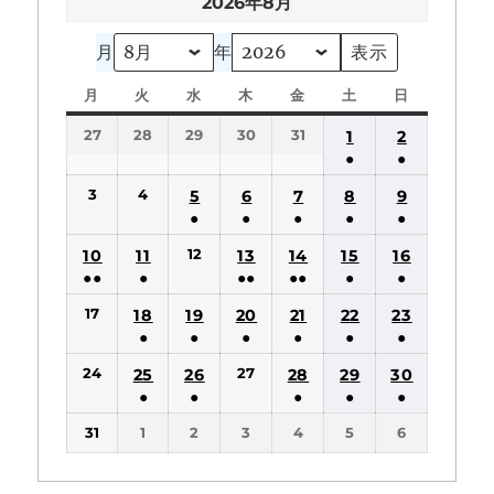
2026年8月
月
年
月
月
火
火
水
水
木
木
金
金
土
土
日
日
曜
曜
曜
曜
曜
曜
曜
27
28
29
30
31
1
2
日
日
日
日
日
日
日
●
●
(1
(1
3
4
5
6
7
8
9
件
件
●
●
●
●
●
の
の
(1
(1
(1
(1
(1
12
10
11
13
14
15
16
イ
イ
件
件
件
件
件
●●
●
●●
●●
●
●
ベ
ベ
の
の
の
の
の
(2
(1
(2
(2
(1
(1
ン
ン
17
18
19
20
21
22
23
イ
イ
イ
イ
イ
件
件
件
件
件
件
ト)
ト)
●
●
●
●
●
●
ベ
ベ
ベ
ベ
ベ
の
の
の
の
の
の
(1
(1
(1
(1
(1
(1
ン
ン
ン
ン
ン
24
27
25
26
28
29
30
イ
イ
イ
イ
イ
イ
件
件
件
件
件
件
ト)
ト)
ト)
ト)
ト)
●
●
●
●
●
ベ
ベ
ベ
ベ
ベ
ベ
の
の
の
の
の
の
(1
(1
(1
(1
(1
ン
ン
ン
ン
ン
ン
31
1
2
3
4
5
6
イ
イ
イ
イ
イ
イ
件
件
件
件
件
ト)
ト)
ト)
ト)
ト)
ト)
ベ
ベ
ベ
ベ
ベ
ベ
の
の
の
の
の
ン
ン
ン
ン
ン
ン