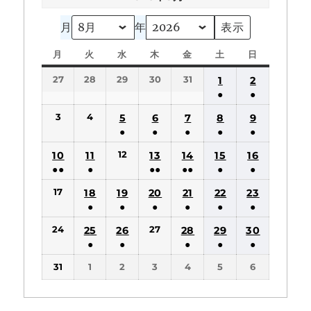
月
年
月
月
火
火
水
水
木
木
金
金
土
土
日
日
曜
曜
曜
曜
曜
曜
曜
27
28
29
30
31
1
2
日
日
日
日
日
日
日
●
●
(1
(1
3
4
5
6
7
8
9
件
件
●
●
●
●
●
の
の
(1
(1
(1
(1
(1
12
10
11
13
14
15
16
イ
イ
件
件
件
件
件
●●
●
●●
●●
●
●
ベ
ベ
の
の
の
の
の
(2
(1
(2
(2
(1
(1
ン
ン
17
18
19
20
21
22
23
イ
イ
イ
イ
イ
件
件
件
件
件
件
ト)
ト)
●
●
●
●
●
●
ベ
ベ
ベ
ベ
ベ
の
の
の
の
の
の
(1
(1
(1
(1
(1
(1
ン
ン
ン
ン
ン
24
27
25
26
28
29
30
イ
イ
イ
イ
イ
イ
件
件
件
件
件
件
ト)
ト)
ト)
ト)
ト)
●
●
●
●
●
ベ
ベ
ベ
ベ
ベ
ベ
の
の
の
の
の
の
(1
(1
(1
(1
(1
ン
ン
ン
ン
ン
ン
31
1
2
3
4
5
6
イ
イ
イ
イ
イ
イ
件
件
件
件
件
ト)
ト)
ト)
ト)
ト)
ト)
ベ
ベ
ベ
ベ
ベ
ベ
の
の
の
の
の
ン
ン
ン
ン
ン
ン
イ
イ
イ
イ
イ