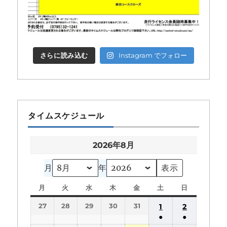
さらに読み込む
Instagram でフォロー
タイムスケジュール
2026年8月
月
年
月
月
火
火
水
水
木
木
金
金
土
土
日
日
曜
曜
曜
曜
曜
曜
曜
27
28
29
30
31
1
2
日
日
日
日
日
日
日
●
●