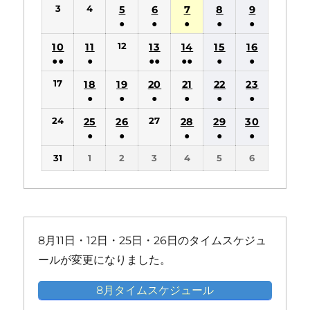
(1
(1
3
4
5
6
7
8
9
件
件
●
●
●
●
●
の
の
(1
(1
(1
(1
(1
12
10
11
13
14
15
16
イ
イ
件
件
件
件
件
●●
●
●●
●●
●
●
ベ
ベ
の
の
の
の
の
(2
(1
(2
(2
(1
(1
ン
ン
17
18
19
20
21
22
23
イ
イ
イ
イ
イ
件
件
件
件
件
件
ト)
ト)
●
●
●
●
●
●
ベ
ベ
ベ
ベ
ベ
の
の
の
の
の
の
(1
(1
(1
(1
(1
(1
ン
ン
ン
ン
ン
24
27
25
26
28
29
30
イ
イ
イ
イ
イ
イ
件
件
件
件
件
件
ト)
ト)
ト)
ト)
ト)
●
●
●
●
●
ベ
ベ
ベ
ベ
ベ
ベ
の
の
の
の
の
の
(1
(1
(1
(1
(1
ン
ン
ン
ン
ン
ン
31
1
2
3
4
5
6
イ
イ
イ
イ
イ
イ
件
件
件
件
件
ト)
ト)
ト)
ト)
ト)
ト)
ベ
ベ
ベ
ベ
ベ
ベ
の
の
の
の
の
ン
ン
ン
ン
ン
ン
イ
イ
イ
イ
イ
ト)
ト)
ト)
ト)
ト)
ト)
ベ
ベ
ベ
ベ
ベ
ン
ン
ン
ン
ン
8月11日・12日・25日・26日のタイムスケジュ
ト)
ト)
ト)
ト)
ト)
ールが変更になりました。
8月タイムスケジュール