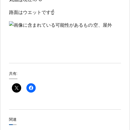
路面はウエットです
☝️
共有:
関連