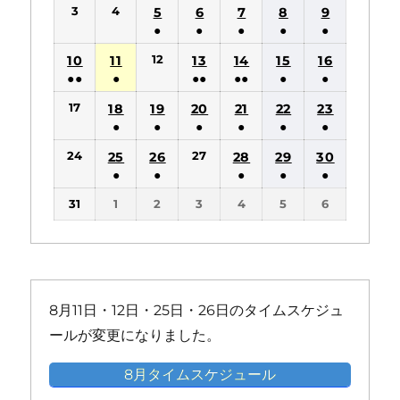
(1
(1
3
4
5
6
7
8
9
件
件
●
●
●
●
●
の
の
(1
(1
(1
(1
(1
12
10
11
13
14
15
16
イ
イ
件
件
件
件
件
●●
●
●●
●●
●
●
ベ
ベ
の
の
の
の
の
(2
(1
(2
(2
(1
(1
ン
ン
17
18
19
20
21
22
23
イ
イ
イ
イ
イ
件
件
件
件
件
件
ト)
ト)
●
●
●
●
●
●
ベ
ベ
ベ
ベ
ベ
の
の
の
の
の
の
(1
(1
(1
(1
(1
(1
ン
ン
ン
ン
ン
24
27
25
26
28
29
30
イ
イ
イ
イ
イ
イ
件
件
件
件
件
件
ト)
ト)
ト)
ト)
ト)
●
●
●
●
●
ベ
ベ
ベ
ベ
ベ
ベ
の
の
の
の
の
の
(1
(1
(1
(1
(1
ン
ン
ン
ン
ン
ン
31
1
2
3
4
5
6
イ
イ
イ
イ
イ
イ
件
件
件
件
件
ト)
ト)
ト)
ト)
ト)
ト)
ベ
ベ
ベ
ベ
ベ
ベ
の
の
の
の
の
ン
ン
ン
ン
ン
ン
イ
イ
イ
イ
イ
ト)
ト)
ト)
ト)
ト)
ト)
ベ
ベ
ベ
ベ
ベ
ン
ン
ン
ン
ン
8月11日・12日・25日・26日のタイムスケジュ
ト)
ト)
ト)
ト)
ト)
ールが変更になりました。
8月タイムスケジュール