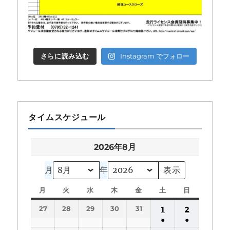
さらに読み込む
Instagram でフォロー
タイムスケジュール
2026年8月
月
年
月
月
火
火
水
水
木
木
金
金
土
土
日
日
曜
曜
曜
曜
曜
曜
曜
27
28
29
30
31
1
2
日
日
日
日
日
日
日
●
●