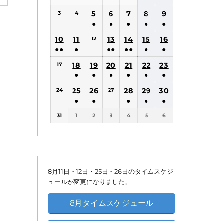
(1
(1
5
6
7
8
9
3
4
件
件
●
●
●
●
●
の
の
(1
(1
(1
(1
(1
10
11
13
14
15
16
12
イ
イ
件
件
件
件
件
●●
●
●●
●●
●
●
ベ
ベ
の
の
の
の
の
(2
(1
(2
(2
(1
(1
18
19
20
21
22
ン
23
ン
17
イ
イ
イ
イ
イ
件
件
件
件
件
件
●
●
●
●
●
●
ト)
ト)
ベ
ベ
ベ
ベ
ベ
の
の
の
の
の
の
(1
(1
(1
(1
(1
(1
25
26
ン
ン
28
ン
29
ン
30
ン
24
27
イ
イ
イ
イ
イ
イ
件
件
件
件
件
件
●
●
●
●
●
ト)
ト)
ト)
ト)
ト)
ベ
ベ
ベ
ベ
ベ
ベ
の
の
の
の
の
の
(1
(1
(1
(1
(1
ン
ン
ン
ン
ン
ン
31
1
2
3
4
5
6
イ
イ
イ
イ
イ
イ
件
件
件
件
件
ト)
ト)
ト)
ト)
ト)
ト)
ベ
ベ
ベ
ベ
ベ
ベ
の
の
の
の
の
ン
ン
ン
ン
ン
ン
イ
イ
イ
イ
イ
ト)
ト)
ト)
ト)
ト)
ト)
ベ
ベ
ベ
ベ
ベ
ン
ン
ン
ン
ン
8月11日・12日・25日・26日のタイムスケジ
ト)
ト)
ト)
ト)
ト)
ュールが変更になりました。
8月タイムスケジュール