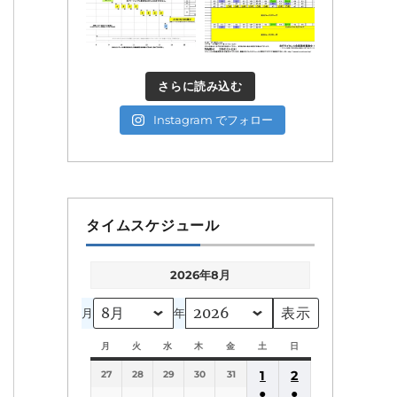
さらに読み込む
Instagram でフォロー
タイムスケジュール
2026年8月
月
年
月
月
火
火
水
水
木
木
金
金
土
土
日
日
曜
曜
曜
曜
曜
曜
曜
1
2
27
日
28
日
29
日
30
日
31
日
日
日
●
●