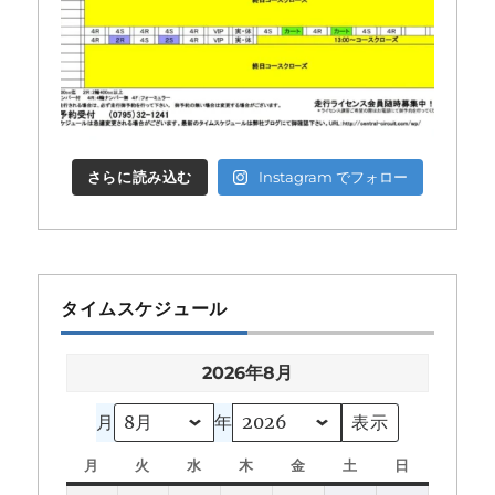
さらに読み込む
Instagram でフォロー
タイムスケジュール
2026年8月
月
年
月
月
火
火
水
水
木
木
金
金
土
土
日
日
曜
曜
曜
曜
曜
曜
曜