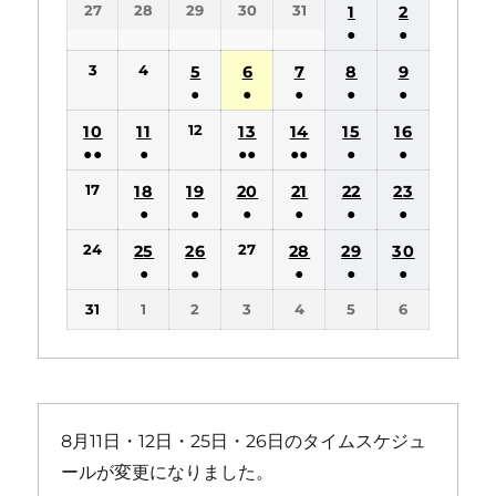
27
28
29
30
31
1
2
日
日
日
日
日
日
日
●
●
(1
(1
3
4
5
6
7
8
9
件
件
●
●
●
●
●
の
の
(1
(1
(1
(1
(1
12
10
11
13
14
15
16
イ
イ
件
件
件
件
件
●●
●
●●
●●
●
●
ベ
ベ
の
の
の
の
の
(2
(1
(2
(2
(1
(1
ン
ン
17
18
19
20
21
22
23
イ
イ
イ
イ
イ
件
件
件
件
件
件
ト)
ト)
●
●
●
●
●
●
ベ
ベ
ベ
ベ
ベ
の
の
の
の
の
の
(1
(1
(1
(1
(1
(1
ン
ン
ン
ン
ン
24
27
25
26
28
29
30
イ
イ
イ
イ
イ
イ
件
件
件
件
件
件
ト)
ト)
ト)
ト)
ト)
●
●
●
●
●
ベ
ベ
ベ
ベ
ベ
ベ
の
の
の
の
の
の
(1
(1
(1
(1
(1
ン
ン
ン
ン
ン
ン
31
1
2
3
4
5
6
イ
イ
イ
イ
イ
イ
件
件
件
件
件
ト)
ト)
ト)
ト)
ト)
ト)
ベ
ベ
ベ
ベ
ベ
ベ
の
の
の
の
の
ン
ン
ン
ン
ン
ン
イ
イ
イ
イ
イ
ト)
ト)
ト)
ト)
ト)
ト)
ベ
ベ
ベ
ベ
ベ
ン
ン
ン
ン
ン
8月11日・12日・25日・26日のタイムスケジュ
ト)
ト)
ト)
ト)
ト)
ールが変更になりました。