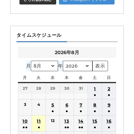
タイムスケジュール
2026年8月
月
年
月
月
火
火
水
水
木
木
金
金
土
土
日
日
曜
曜
曜
曜
曜
曜
曜
27
28
29
30
31
1
2
日
日
日
日
日
日
日
●
●
(1
(1
3
4
5
6
7
8
9
件
件
●
●
●
●
●
の
の
(1
(1
(1
(1
(1
12
10
11
13
14
15
16
イ
イ
件
件
件
件
件
●●
●
●●
●●
●
●
ベ
ベ
の
の
の
の
の
(2
(1
(2
(2
(1
(1