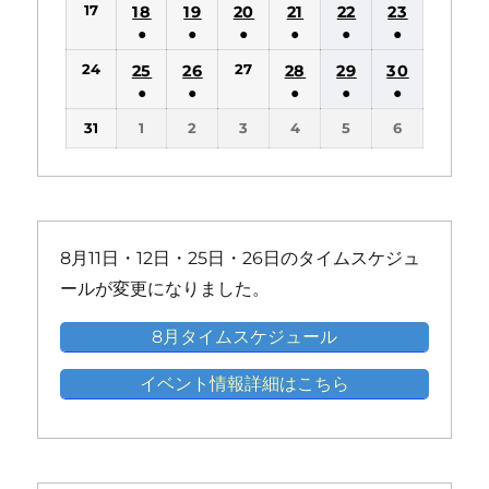
ン
ン
17
18
19
20
21
22
23
イ
イ
イ
イ
イ
件
件
件
件
件
件
ト)
ト)
●
●
●
●
●
●
ベ
ベ
ベ
ベ
ベ
の
の
の
の
の
の
(1
(1
(1
(1
(1
(1
ン
ン
ン
ン
ン
24
27
25
26
28
29
30
イ
イ
イ
イ
イ
イ
件
件
件
件
件
件
ト)
ト)
ト)
ト)
ト)
●
●
●
●
●
ベ
ベ
ベ
ベ
ベ
ベ
の
の
の
の
の
の
(1
(1
(1
(1
(1
ン
ン
ン
ン
ン
ン
31
1
2
3
4
5
6
イ
イ
イ
イ
イ
イ
件
件
件
件
件
ト)
ト)
ト)
ト)
ト)
ト)
ベ
ベ
ベ
ベ
ベ
ベ
の
の
の
の
の
ン
ン
ン
ン
ン
ン
イ
イ
イ
イ
イ
ト)
ト)
ト)
ト)
ト)
ト)
ベ
ベ
ベ
ベ
ベ
ン
ン
ン
ン
ン
8月11日・12日・25日・26日のタイムスケジュ
ト)
ト)
ト)
ト)
ト)
ールが変更になりました。
8月タイムスケジュール
イベント情報詳細はこちら